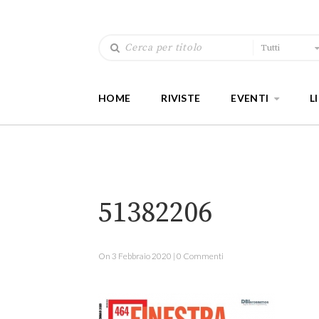
Tutti
HOME
RIVISTE
EVENTI
L
51382206
On 3 Febbraio 2020 | 0 Commenti