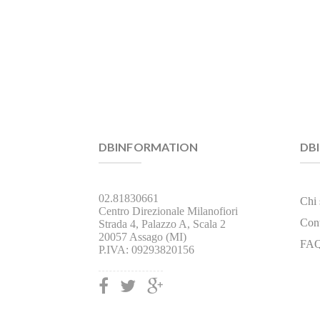
DBINFORMATION
DB
02.81830661
Chi
Centro Direzionale Milanofiori
Cont
Strada 4, Palazzo A, Scala 2
20057 Assago (MI)
FA
P.IVA: 09293820156