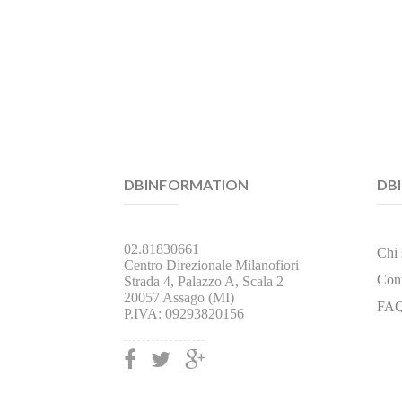
DBINFORMATION
DB
02.81830661
Chi
Centro Direzionale Milanofiori
Cont
Strada 4, Palazzo A, Scala 2
20057 Assago (MI)
FA
P.IVA: 09293820156