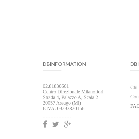
DBINFORMATION
DB
02.81830661
Chi
Centro Direzionale Milanofiori
Cont
Strada 4, Palazzo A, Scala 2
20057 Assago (MI)
FA
P.IVA: 09293820156